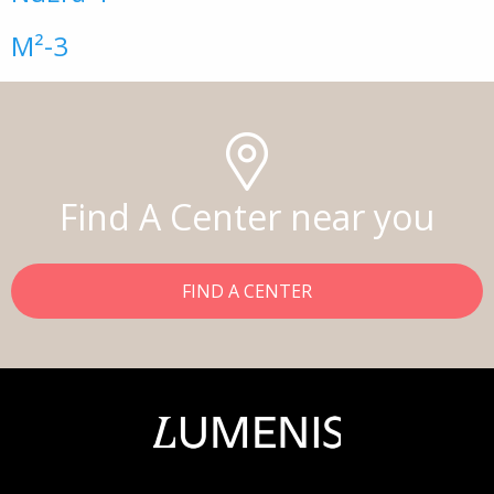
M²-3
Find A Center near you
FIND A CENTER